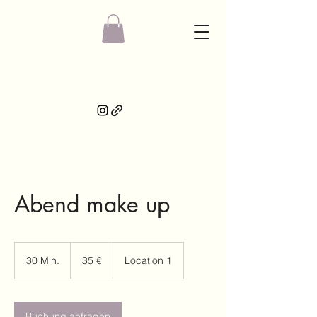
Abend make up
35
Euro
30 Min.
3
35 €
Location 1
0
M
i
n
Buchung anfragen