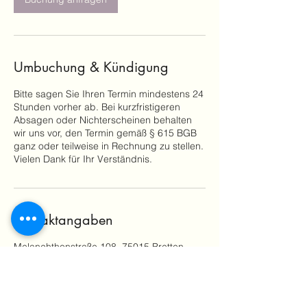
.
Umbuchung & Kündigung
Bitte sagen Sie Ihren Termin mindestens 24
Stunden vorher ab. Bei kurzfristigeren
Absagen oder Nichterscheinen behalten
wir uns vor, den Termin gemäß § 615 BGB
ganz oder teilweise in Rechnung zu stellen.
Vielen Dank für Ihr Verständnis.
Kontaktangaben
Melanchthonstraße 108, 75015 Bretten,
Deutschland
+4917664049909
info@luna-cosmetics.de