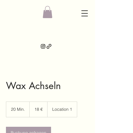
Wax Achseln
18
Euro
20 Min.
2
18 €
Location 1
0
M
i
n
Buchung anfragen