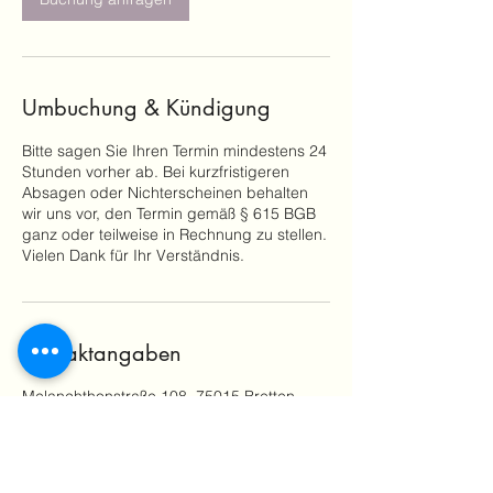
.
Umbuchung & Kündigung
Bitte sagen Sie Ihren Termin mindestens 24
Stunden vorher ab. Bei kurzfristigeren
Absagen oder Nichterscheinen behalten
wir uns vor, den Termin gemäß § 615 BGB
ganz oder teilweise in Rechnung zu stellen.
Vielen Dank für Ihr Verständnis.
Kontaktangaben
Melanchthonstraße 108, 75015 Bretten,
Deutschland
+4917664049909
info@luna-cosmetics.de